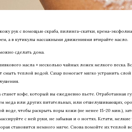
ожу рук с помощью скраба, пилинга-скатки, крема-эксфолиа
м, а в кутикулы массажными движениями втирайте масло.
о можно сделать дома.
 оливкового масла + несколько чайных ложек мелкого песка. 
инут смыть теплой водой. Сахар помогает мягко устранить сл
елушения.
а станет кофе, который вы ежедневно пьете. Отработанная г
ем меда или других питательных, или отшелушивающих, оро
й воде, чтобы раскрыть поры кожи (не менее 15-20 мин.), з
ассируйте с ней руки, не забывая и о ногтях. Кстати, мелки
орая становится немного мягче. Снова помойте их теплой в