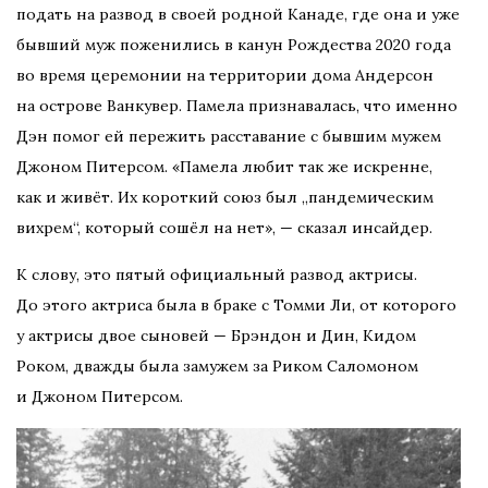
подать на развод в своей родной Канаде, где она и уже
бывший муж поженились в канун Рождества 2020 года
во время церемонии на территории дома Андерсон
на острове Ванкувер. Памела признавалась, что именно
Дэн помог ей пережить расставание с бывшим мужем
Джоном Питерсом. «Памела любит так же искренне,
как и живёт. Их короткий союз был „пандемическим
вихрем“, который сошёл на нет», — сказал инсайдер.
К слову, это пятый официальный развод актрисы.
До этого актриса была в браке с Томми Ли, от которого
у актрисы двое сыновей — Брэндон и Дин, Кидом
Роком, дважды была замужем за Риком Саломоном
и Джоном Питерсом.