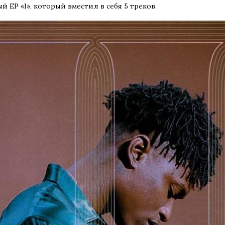
й EP «I», который вместил в себя 5 треков.