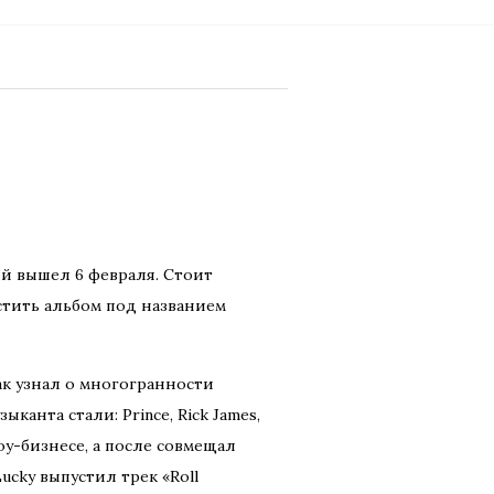
ый вышел 6 февраля. Стоит
устить альбом под названием
ак узнал о многогранности
канта стали: Prince, Rick James,
оу-бизнесе, а после совмещал
ucky выпустил трек «Roll