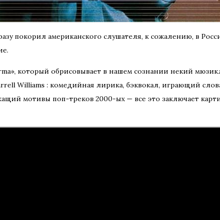
сразу покорил американского слушателя, к сожалению, в Росс
ие.
«Karma», который обрисовывает в нашем сознании некий мюзи
rrell Williams : комедийная лирика, бэквокал, играющий слов
жащий мотивы поп-треков 2000-ых — все это заключает карт