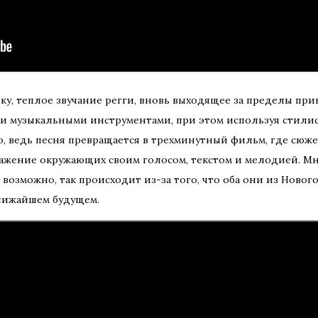
чку, теплое звучание регги, вновь выходящее за пределы при
и музыкальными инструментами, при этом используя стили
о, ведь песня превращается в трехминутный фильм, где сюже
ражение окружающих своим голосом, текстом и мелодией. М
 возможно, так происходит из-за того, что оба они из Нового
ближайшем будущем.