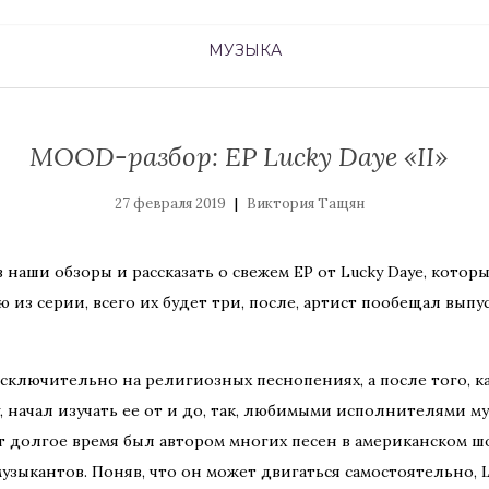
МУЗЫКА
MOOD-разбор: EP Lucky Daye «II»
|
27 февраля 2019
Виктория Тащян
наши обзоры и рассказать о свежем EP от Lucky Daye, котор
ью из серии, всего их будет три, после, артист пообещал вып
исключительно на религиозных песнопениях, а после того, к
 начал изучать ее от и до, так, любимыми исполнителями музы
кант долгое время был автором многих песен в американском ш
узыкантов. Поняв, что он может двигаться самостоятельно, L