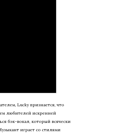
телем, Lucky признается, что
нием любителей искренней
ся бэк-вокал, который всячески
Музыкант играет со стилями