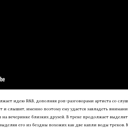
олжает идею R&B, дополняя рэп-разговорами артиста со слуша
идит и слышит, именно поэтому ему удается завладеть внима
 на вечеринке близких друзей. В треке продолжает выделять
выделяя его из бездны похожих как две капли воды треков. 